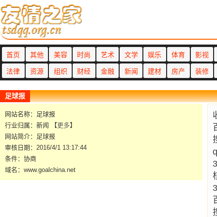
首页
其他
美容
时尚
艺术
文学
娱乐
体育
影视
法律
资源
组织
财经
金融
新闻
建材
房产
装修
足球报
网站名称：足球报
行业归属：新闻 【
更多
】
网站简介：足球报
审核日期：2016/4/1 13:17:44
条件：协商
域名：www.goalchina.net