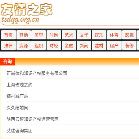
首页
其他
美容
时尚
艺术
文学
娱乐
体育
影视
法律
资源
组织
财经
金融
新闻
建材
房产
装修
咨询
正尚律和知识产权服务有限公司
上海玫瑰之约
精神减压站
久久结婚网
陕西云智知识产权运营管理
艾瑞咨询集团