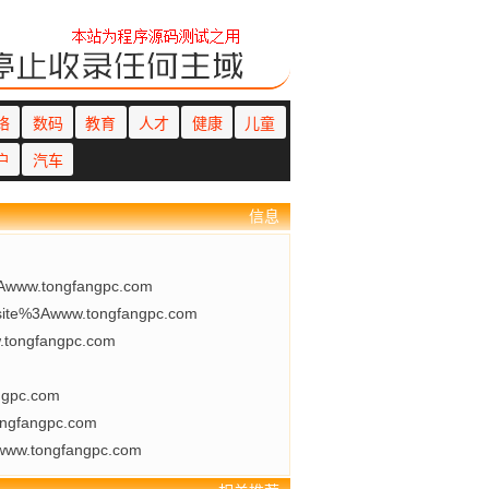
络
数码
教育
人才
健康
儿童
户
汽车
信息
Awww.tongfangpc.com
ite%3Awww.tongfangpc.com
.tongfangpc.com
ngpc.com
ngfangpc.com
www.tongfangpc.com