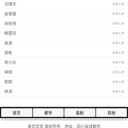
方啸天
影视人物
金家骏
影视人物
张秋悦
影视人物
韩楚风
影视人物
金波
影视人物
梁栋
影视人物
宋小壮
影视人物
钟旭
影视人物
熙熙
影视人物
林泽
影视人物
首页
都市
喜剧
其他
演艺欣赏 版权所有 地址：四川省成都市